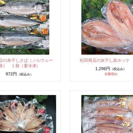
店の灰干しさば（ノルウェー
松田商店の灰干し真ホッケ
産） １枚（要冷凍）
1,296円
（税込み）
972円
在庫切れ
（税込み）