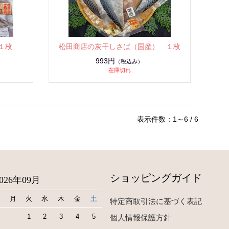
１枚
松田商店の灰干しさば（国産） １枚
993円
（税込み）
在庫切れ
表示件数：1～6 / 6
ショッピングガイド
2026年09月
日
月
火
水
木
金
土
特定商取引法に基づく表記
1
2
3
4
5
個人情報保護方針