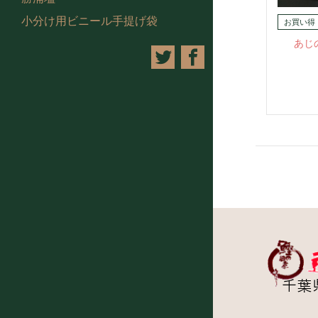
小分け用ビニール手提げ袋
あじ