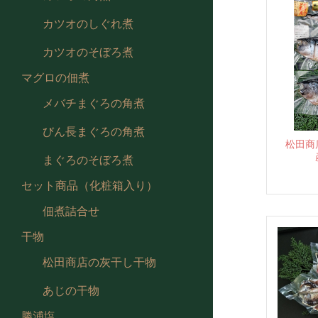
カツオのしぐれ煮
カツオのそぼろ煮
マグロの佃煮
メバチまぐろの角煮
びん長まぐろの角煮
松田商
まぐろのそぼろ煮
セット商品（化粧箱入り）
佃煮詰合せ
干物
松田商店の灰干し干物
あじの干物
勝浦塩