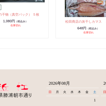
の干物（真空パック） ５枚
1,080円
松田商店の灰干しカマス 
（税込み）
在庫切れ
648円
（税込み）
在庫切れ
2026年08月
日
月
火
水
木
金
土
1