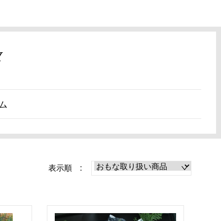
Y
ム
表示順 :