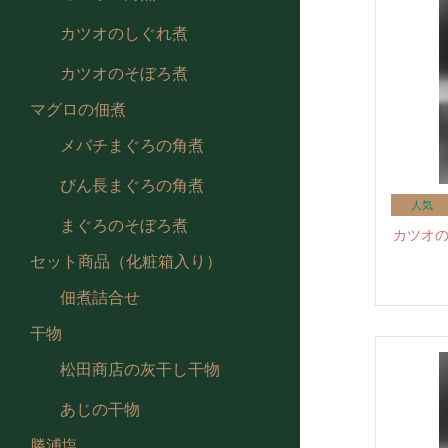
カツオのしぐれ煮
カツオのそぼろ煮
マグロの佃煮
メバチまぐろの角煮
びん長まぐろの角煮
まぐろのそぼろ煮
カツオの
セット商品（化粧箱入り）
佃煮詰合せ
干物
松田商店の灰干し干物
あじの干物
勝浦塩