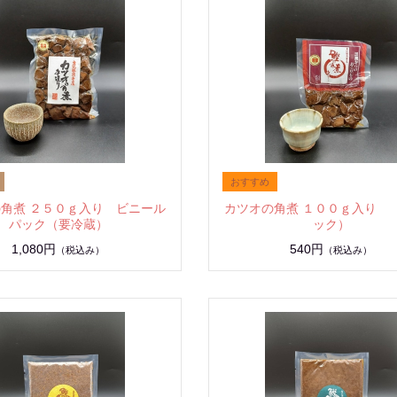
角煮 ２５０ｇ入り ビニール
カツオの角煮 １００ｇ入り 
パック（要冷蔵）
ック）
1,080円
540円
（税込み）
（税込み）