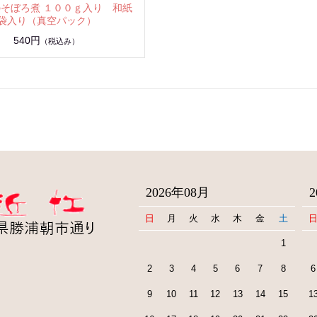
そぼろ煮 １００ｇ入り 和紙
袋入り（真空パック）
540円
（税込み）
2026年08月
日
月
火
水
木
金
土
1
2
3
4
5
6
7
8
6
9
10
11
12
13
14
15
1