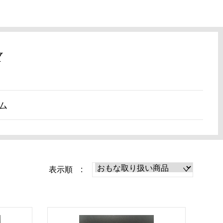
Y
ム
表示順 :