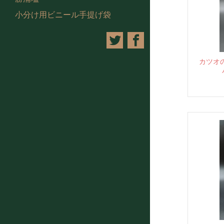
小分け用ビニール手提げ袋
カツオ