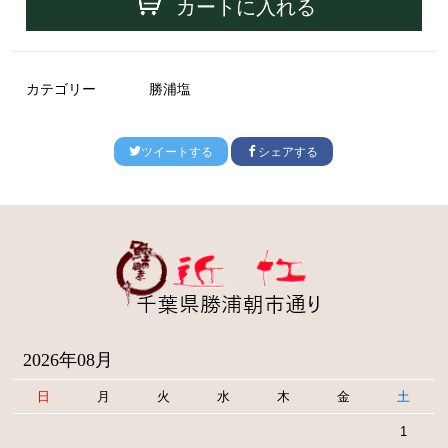
カートに入れる
カテゴリー
勝浦塩
ツイートする
シェアする
2026年08月
日
月
火
水
木
金
土
1