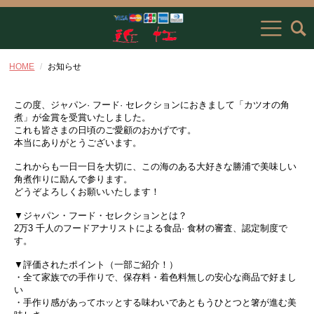
HOME
お知らせ
この度、ジャパン· フード· セレクションにおきまして「カツオの角
煮」が金賞を受賞いたしました。
これも皆さまの日頃のご愛顧のおかげです。
本当にありがとうございます。
これからも一日一日を大切に、この海のある大好きな勝浦で美味しい
角煮作りに励んで参ります。
どうぞよろしくお願いいたします！
▼ジャパン・フード・セレクションとは？
2万3 千人のフードアナリストによる食品· 食材の審査、認定制度で
す。
▼評価されたポイント（一部ご紹介！）
・全て家族での手作りで、保存料・着色料無しの安心な商品で好まし
い
・手作り感があってホッとする味わいであともうひとつと箸が進む美