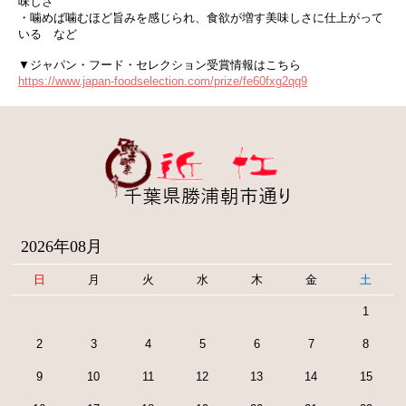
味しさ
・噛めば噛むほど旨みを感じられ、食欲が増す美味しさに仕上がって
いる など
▼ジャパン・フード・セレクション受賞情報はこちら
https://www.japan-foodselection.com/prize/fe60fxg2qq9
2026年08月
日
月
火
水
木
金
土
1
2
3
4
5
6
7
8
9
10
11
12
13
14
15